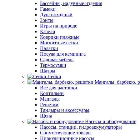
Бассейны, надувные изделия
Гамаки
Душ походный
Зонты
Игры на природе
Качели
Коврики пляжные
Москитные сетки
Палатки
Посуда для кемпинга
Садовая мебель
Термосумки
Шатры
Лейки
Мангалы, барбекю, 
Все для растопки
Коптильни
Мангалы
Решетки
Тандыры и аксессуары
Щепа
Насосы и оборудование
Насосы, станции, гидроаккумуляторы
Сопутствующие товары
Циркуляционные насосы