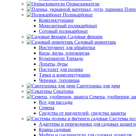
Опрыскиватели
Пленк
Поликарбонат
Комплектующие
Монолитный поликарбонат
Сотовый поликарбонат
Садовые фонари
Садовый инвентарь
Инструмент для обработки
Косы, вилы, плоскорезы
Культиватор Торнадо
Лопаты, буры
Пистолет для полива
Тачки и комплектующие
Черенки, топорища
Сантехника для дачи
Секаторы
Семена, удобрения, з
Все для рассады
Семена
Средства от вредителей, средства защиты
Системы пол
Адаптеры и переходники для садовых шланго
Краны садовые
Муфты и соединители для садовых шлангов