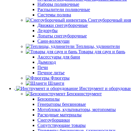
Наборы поливочные
Распылители поливочные
Системы полива
Снегоуборочный инв
Движки снегоуборочные
Ледорубы
Лопаты снегоуборочные
Сани-волокуши
Теплицы, удлинители
Товары для саун и бань
Аксессуары для бани
Дымоход
Печи
Печное литье
Флюгеры
Шланги
Инструмент и оборудова
Бензоинструмент
Бензопилы
Генераторы бензиновые
Мотоблоки, культиваторы, мотопомпы
Расходные материалы
Снегоуборщики
Сопутствующие товары
Триммеры бензиновые, газонокосилки