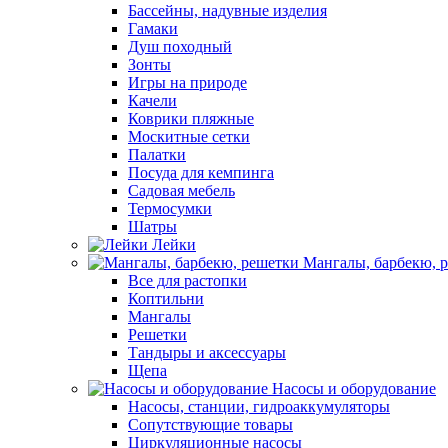
Бассейны, надувные изделия
Гамаки
Душ походный
Зонты
Игры на природе
Качели
Коврики пляжные
Москитные сетки
Палатки
Посуда для кемпинга
Садовая мебель
Термосумки
Шатры
Лейки
Мангалы, барбекю, 
Все для растопки
Коптильни
Мангалы
Решетки
Тандыры и аксессуары
Щепа
Насосы и оборудование
Насосы, станции, гидроаккумуляторы
Сопутствующие товары
Циркуляционные насосы