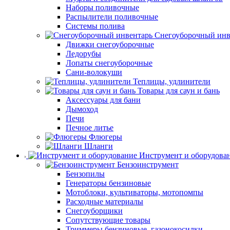
Наборы поливочные
Распылители поливочные
Системы полива
Снегоуборочный инв
Движки снегоуборочные
Ледорубы
Лопаты снегоуборочные
Сани-волокуши
Теплицы, удлинители
Товары для саун и бань
Аксессуары для бани
Дымоход
Печи
Печное литье
Флюгеры
Шланги
Инструмент и оборудова
Бензоинструмент
Бензопилы
Генераторы бензиновые
Мотоблоки, культиваторы, мотопомпы
Расходные материалы
Снегоуборщики
Сопутствующие товары
Триммеры бензиновые, газонокосилки