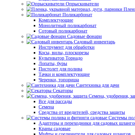
Опрыскиватели
Пленк
Поликарбонат
Комплектующие
Монолитный поликарбонат
Сотовый поликарбонат
Садовые фонари
Садовый инвентарь
Инструмент для обработки
Косы, вилы, плоскорезы
Культиватор Торнадо
Лопаты, буры
Пистолет для полива
Тачки и комплектующие
Черенки, топорища
Сантехника для дачи
Секаторы
Семена, удобрения, з
Все для рассады
Семена
Средства от вредителей, средства защиты
Системы пол
Адаптеры и переходники для садовых шланго
Краны садовые
Муфты и соединители для садовых шлангов