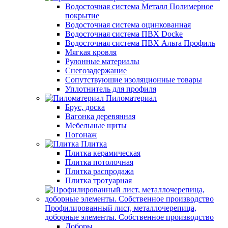
Водосточная система Металл Полимерное
покрытие
Водосточная система оцинкованная
Водосточная система ПВХ Docke
Водосточная система ПВХ Альта Профиль
Мягкая кровля
Рулонные материалы
Снегозадержание
Сопутствуюшие изоляционные товары
Уплотнитель для профиля
Пиломатериал
Брус, доска
Вагонка деревянная
Мебельные щиты
Погонаж
Плитка
Плитка керамическая
Плитка потолочная
Плитка распродажа
Плитка тротуарная
Профилированный лист, металлочерепица,
доборные элементы. Собственное производство
Доборы