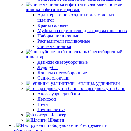
Системы
полива и фитинги садовые
Адаптеры и переходники для садовых
шлангов
Краны садовые
Муфты и соединители для садовых шлангов
Наборы поливочные
Распылители поливочные
Системы полива
Снегоуборочный
инвентарь
Движки снегоуборочные
Ледорубы
Лопаты снегоуборочные
Сани-волокуши
Теплицы, удлинители
Товары для саун и бань
Аксессуары для бани
Дымоход
Печи
Печное литье
Флюгеры
Шланги
Инструмент и
оборудование