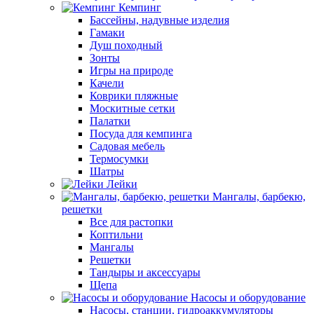
Кемпинг
Бассейны, надувные изделия
Гамаки
Душ походный
Зонты
Игры на природе
Качели
Коврики пляжные
Москитные сетки
Палатки
Посуда для кемпинга
Садовая мебель
Термосумки
Шатры
Лейки
Мангалы, барбекю,
решетки
Все для растопки
Коптильни
Мангалы
Решетки
Тандыры и аксессуары
Щепа
Насосы и оборудование
Насосы, станции, гидроаккумуляторы