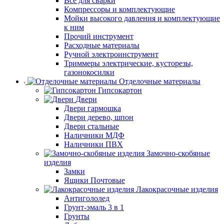
Все для сварки
Компрессоры и комплектующие
Мойки высокого давления и комплектующие
к ним
Прочий инструмент
Расходные материалы
Ручной электроинструмент
Триммеры электрические, кусторезы,
газонокосилки
Отделочные материалы
Гипсокартон
Двери
Двери гармошка
Двери дерево, шпон
Двери стальные
Наличники МДФ
Наличники ПВХ
Замочно-скобяные
изделия
Замки
Ящики Почтовые
Лакокрасочные изделия
Антигололед
Грунт-эмаль 3 в 1
Грунты