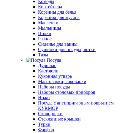
Комоды
Контейнера
Корзины для белья
Корзины для мусора
Масленки
Мыльницы
Полки
Разное
Сиденье для ванны
Сушилки для посуды, лотки
Тазы
Посуда
Дуршлаг
Кастрюли
Кухонная утварь
Мантоварки, соковарки
Наборы посуды
Наборы столовых приборов
Ножи
Посуда с антипригарным покрытием
КУКМОР
Сковородки
Стеклянные крышки
Турки
Фарфор