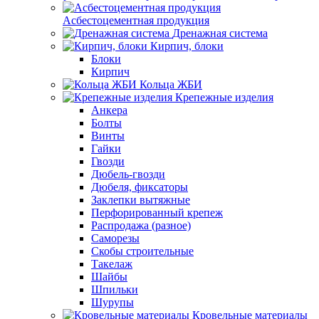
Асбестоцементная продукция
Дренажная система
Кирпич, блоки
Блоки
Кирпич
Кольца ЖБИ
Крепежные изделия
Анкера
Болты
Винты
Гайки
Гвозди
Дюбель-гвозди
Дюбеля, фиксаторы
Заклепки вытяжные
Перфорированный крепеж
Распродажа (разное)
Саморезы
Скобы строительные
Такелаж
Шайбы
Шпильки
Шурупы
Кровельные материалы