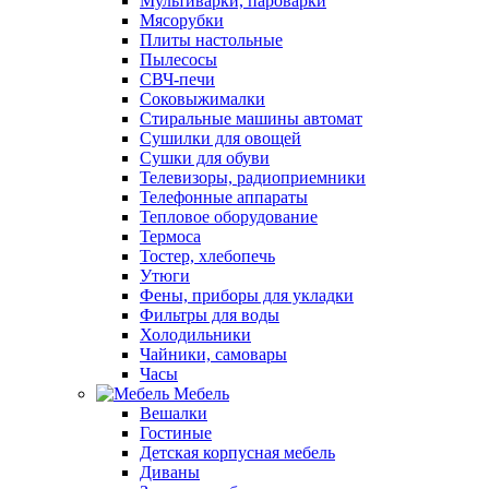
Мультиварки, пароварки
Мясорубки
Плиты настольные
Пылесосы
СВЧ-печи
Соковыжималки
Стиральные машины автомат
Сушилки для овощей
Сушки для обуви
Телевизоры, радиоприемники
Телефонные аппараты
Тепловое оборудование
Термоса
Тостер, хлебопечь
Утюги
Фены, приборы для укладки
Фильтры для воды
Холодильники
Чайники, самовары
Часы
Мебель
Вешалки
Гостиные
Детская корпусная мебель
Диваны