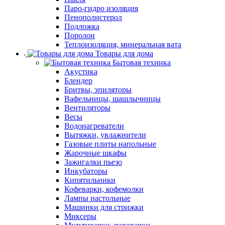
Паро-гидро изоляция
Пенополистерол
Подложка
Поролон
Теплоизоляция, минеральная вата
Товары для дома
Бытовая техника
Акустика
Блендер
Бритвы, эпиляторы
Вафельницы, шашлычницы
Вентиляторы
Весы
Водонагреватели
Вытяжки, увлажнители
Газовые плиты напольные
Жарочные шкафы
Зажигалки пьезо
Инкубаторы
Кипятильники
Кофеварки, кофемолки
Лампы настольные
Машинки для стрижки
Миксеры