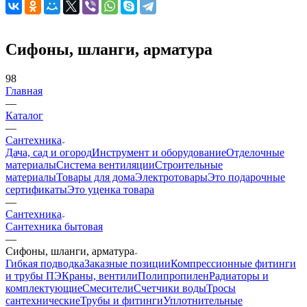
Сифоны, шланги, арматура
98
Главная
—
Каталог
—
Сантехника
Дача, сад и огород
Инструмент и оборудование
Отделочные
материалы
Система вентиляции
Строительные
материалы
Товары для дома
Электротовары
Это подарочные
сертификаты
Это уценка товара
—
Сантехника
Сантехника бытовая
—
Сифоны, шланги, арматура
Гибкая подводка
Заказные позиции
Компрессионные фитинги
и трубы ПЭ
Краны, вентили
Полипропилен
Радиаторы и
комплектующие
Смесители
Счетчики воды
Тросы
сантехнические
Трубы и фитинги
Уплотнительные