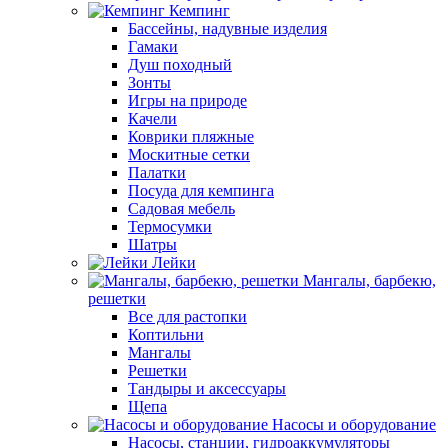
Кемпинг
Бассейны, надувные изделия
Гамаки
Душ походный
Зонты
Игры на природе
Качели
Коврики пляжные
Москитные сетки
Палатки
Посуда для кемпинга
Садовая мебель
Термосумки
Шатры
Лейки
Мангалы, барбекю,
решетки
Все для растопки
Коптильни
Мангалы
Решетки
Тандыры и аксессуары
Щепа
Насосы и оборудование
Насосы, станции, гидроаккумуляторы