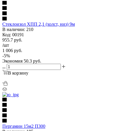
Стеклоизол ХПП 2,1 (холст, низ) 9м
В наличии: 210
Код: 00191
955.7
руб.
/шт
1 006
руб.
-
5
%
Экономия
50.3
руб.
В корзину
Пергамин 15м2 П300