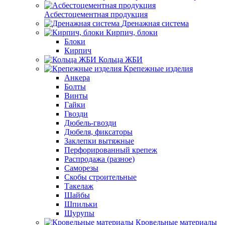
Асбестоцементная продукция
Дренажная система
Кирпич, блоки
Блоки
Кирпич
Кольца ЖБИ
Крепежные изделия
Анкера
Болты
Винты
Гайки
Гвозди
Дюбель-гвозди
Дюбеля, фиксаторы
Заклепки вытяжные
Перфорированный крепеж
Распродажа (разное)
Саморезы
Скобы строительные
Такелаж
Шайбы
Шпильки
Шурупы
Кровельные материалы