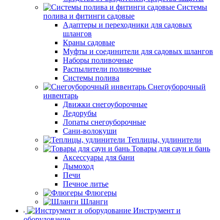
Системы
полива и фитинги садовые
Адаптеры и переходники для садовых
шлангов
Краны садовые
Муфты и соединители для садовых шлангов
Наборы поливочные
Распылители поливочные
Системы полива
Снегоуборочный
инвентарь
Движки снегоуборочные
Ледорубы
Лопаты снегоуборочные
Сани-волокуши
Теплицы, удлинители
Товары для саун и бань
Аксессуары для бани
Дымоход
Печи
Печное литье
Флюгеры
Шланги
Инструмент и
оборудование