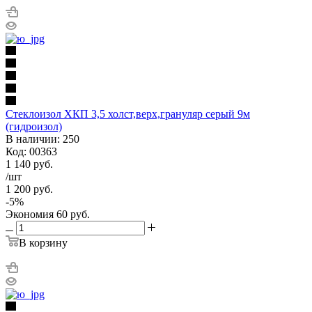
Стеклоизол ХКП 3,5 холст,верх,грануляр серый 9м
(гидроизол)
В наличии: 250
Код: 00363
1 140
руб.
/шт
1 200
руб.
-
5
%
Экономия
60
руб.
В корзину