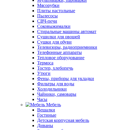
Мультиварки, пароварки
Мясорубки
Плиты настольные
Пылесосы
СВЧ-печи
Соковыжималки
Стиральные машины автомат
Сушилки для овощей
Сушки для обуви
Телевизоры, радиоприемники
Телефонные аппараты
Тепловое оборудование
Термоса
Тостер, хлебопечь
Утюги
Фены, приборы для укладки
Фильтры для воды
Холодильники
Чайники, самовары
Часы
Мебель
Вешалки
Гостиные
Детская корпусная мебель
Диваны