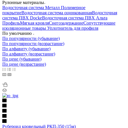
Рулонные материалы
Водосточная система Металл Полимерное
покрытие
Водосточная система оцинкованная
Водосточная
система ПВХ Docke
Водосточная система ПВХ Альта
Профиль
Мягкая кровля
Снегозадержание
Сопутствуюшие
изоляционные товары
Уплотнитель для профиля
По умолчанию
По популярности (убывание)
По популярности (возрастание)
По алфавиту (убывание)
По алфавиту (возрастание)
По цене (убывание)
По цене (возрастание)
Рубероид кровельный РКП-350 (15м)