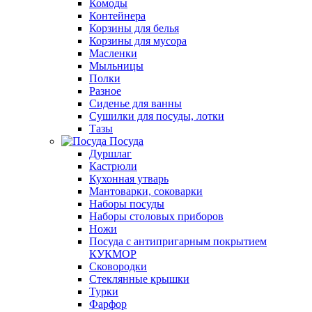
Комоды
Контейнера
Корзины для белья
Корзины для мусора
Масленки
Мыльницы
Полки
Разное
Сиденье для ванны
Сушилки для посуды, лотки
Тазы
Посуда
Дуршлаг
Кастрюли
Кухонная утварь
Мантоварки, соковарки
Наборы посуды
Наборы столовых приборов
Ножи
Посуда с антипригарным покрытием
КУКМОР
Сковородки
Стеклянные крышки
Турки
Фарфор