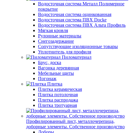
Водосточная система Металл Полимерное
покрытие
Водосточная система оцинкованная
Водосточная система ПВХ Docke
Водосточная система ПВХ Альта Профиль
Мягкая кровля
Рулонные материалы
Снегозадержание
Сопутствуюшие изоляционные товары
Уплотнитель для профиля
Пиломатериал
Брус, доска
Вагонка деревянная
Мебельные щиты
Погонаж
Плитка
Плитка керамическая
Плитка потолочная
Плитка распродажа
Плитка тротуарная
Профилированный лист, металлочерепица,
доборные элементы. Собственное производство
Доборы