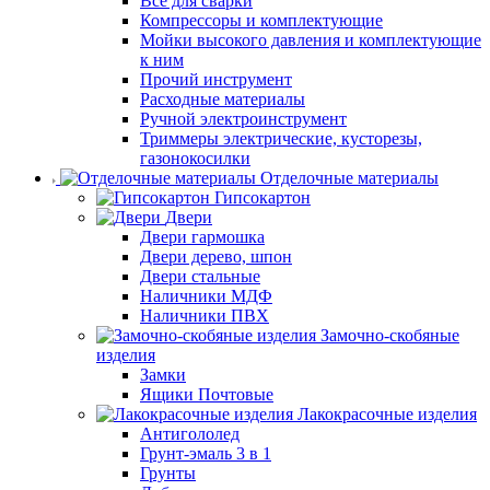
Все для сварки
Компрессоры и комплектующие
Мойки высокого давления и комплектующие
к ним
Прочий инструмент
Расходные материалы
Ручной электроинструмент
Триммеры электрические, кусторезы,
газонокосилки
Отделочные материалы
Гипсокартон
Двери
Двери гармошка
Двери дерево, шпон
Двери стальные
Наличники МДФ
Наличники ПВХ
Замочно-скобяные
изделия
Замки
Ящики Почтовые
Лакокрасочные изделия
Антигололед
Грунт-эмаль 3 в 1
Грунты