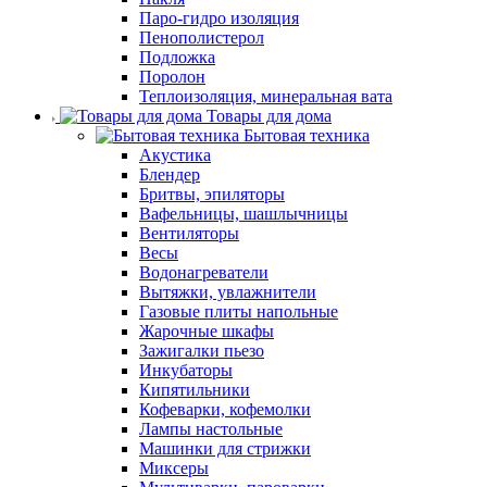
Паро-гидро изоляция
Пенополистерол
Подложка
Поролон
Теплоизоляция, минеральная вата
Товары для дома
Бытовая техника
Акустика
Блендер
Бритвы, эпиляторы
Вафельницы, шашлычницы
Вентиляторы
Весы
Водонагреватели
Вытяжки, увлажнители
Газовые плиты напольные
Жарочные шкафы
Зажигалки пьезо
Инкубаторы
Кипятильники
Кофеварки, кофемолки
Лампы настольные
Машинки для стрижки
Миксеры