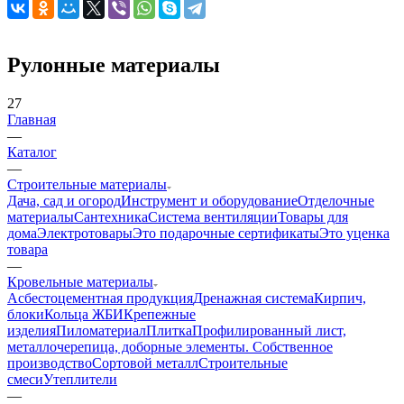
Рулонные материалы
27
Главная
—
Каталог
—
Строительные материалы
Дача, сад и огород
Инструмент и оборудование
Отделочные
материалы
Сантехника
Система вентиляции
Товары для
дома
Электротовары
Это подарочные сертификаты
Это уценка
товара
—
Кровельные материалы
Асбестоцементная продукция
Дренажная система
Кирпич,
блоки
Кольца ЖБИ
Крепежные
изделия
Пиломатериал
Плитка
Профилированный лист,
металлочерепица, доборные элементы. Собственное
производство
Сортовой металл
Строительные
смеси
Утеплители
—