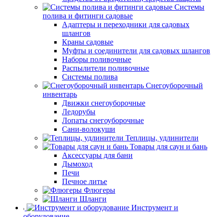
Системы
полива и фитинги садовые
Адаптеры и переходники для садовых
шлангов
Краны садовые
Муфты и соединители для садовых шлангов
Наборы поливочные
Распылители поливочные
Системы полива
Снегоуборочный
инвентарь
Движки снегоуборочные
Ледорубы
Лопаты снегоуборочные
Сани-волокуши
Теплицы, удлинители
Товары для саун и бань
Аксессуары для бани
Дымоход
Печи
Печное литье
Флюгеры
Шланги
Инструмент и
оборудование