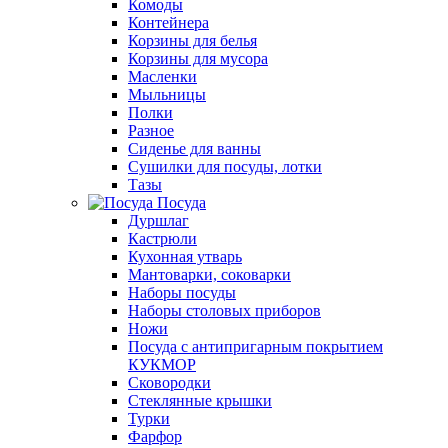
Комоды
Контейнера
Корзины для белья
Корзины для мусора
Масленки
Мыльницы
Полки
Разное
Сиденье для ванны
Сушилки для посуды, лотки
Тазы
Посуда
Дуршлаг
Кастрюли
Кухонная утварь
Мантоварки, соковарки
Наборы посуды
Наборы столовых приборов
Ножи
Посуда с антипригарным покрытием
КУКМОР
Сковородки
Стеклянные крышки
Турки
Фарфор