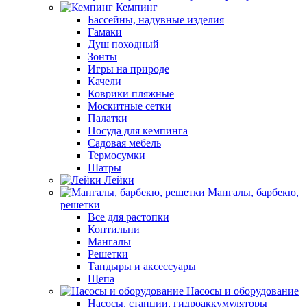
Кемпинг
Бассейны, надувные изделия
Гамаки
Душ походный
Зонты
Игры на природе
Качели
Коврики пляжные
Москитные сетки
Палатки
Посуда для кемпинга
Садовая мебель
Термосумки
Шатры
Лейки
Мангалы, барбекю,
решетки
Все для растопки
Коптильни
Мангалы
Решетки
Тандыры и аксессуары
Щепа
Насосы и оборудование
Насосы, станции, гидроаккумуляторы