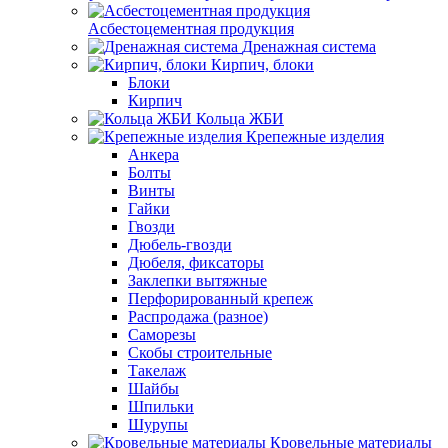
Асбестоцементная продукция
Дренажная система
Кирпич, блоки
Блоки
Кирпич
Кольца ЖБИ
Крепежные изделия
Анкера
Болты
Винты
Гайки
Гвозди
Дюбель-гвозди
Дюбеля, фиксаторы
Заклепки вытяжные
Перфорированный крепеж
Распродажа (разное)
Саморезы
Скобы строительные
Такелаж
Шайбы
Шпильки
Шурупы
Кровельные материалы