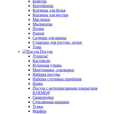
Комоды
Контейнера
Корзины для белья
Корзины для мусора
Масленки
Мыльницы
Полки
Разное
Сиденье для ванны
Сушилки для посуды, лотки
Тазы
Посуда
Дуршлаг
Кастрюли
Кухонная утварь
Мантоварки, соковарки
Наборы посуды
Наборы столовых приборов
Ножи
Посуда с антипригарным покрытием
КУКМОР
Сковородки
Стеклянные крышки
Турки
Фарфор