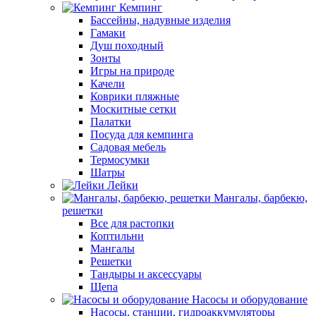
Кемпинг
Бассейны, надувные изделия
Гамаки
Душ походный
Зонты
Игры на природе
Качели
Коврики пляжные
Москитные сетки
Палатки
Посуда для кемпинга
Садовая мебель
Термосумки
Шатры
Лейки
Мангалы, барбекю,
решетки
Все для растопки
Коптильни
Мангалы
Решетки
Тандыры и аксессуары
Щепа
Насосы и оборудование
Насосы, станции, гидроаккумуляторы