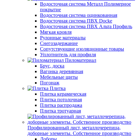
Водосточная система Металл Полимерное
покрытие
Водосточная система оцинкованная
Водосточная система ПВХ Docke
Водосточная система ПВХ Альта Профиль
Мягкая кровля
Рулонные материалы
Снегозадержание
Сопутствуюшие изоляционные товары
Уплотнитель для профиля
Пиломатериал
Брус, доска
Вагонка деревянная
Мебельные щиты
Погонаж
Плитка
Плитка керамическая
Плитка потолочная
Плитка распродажа
Плитка тротуарная
Профилированный лист, металлочерепица,
доборные элементы. Собственное производство
Доборы