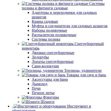
Системы
полива и фитинги садовые
Адаптеры и переходники для садовых
шлангов
Краны садовые
Муфты и соединители для садовых шлангов
Наборы поливочные
Распылители поливочные
Системы полива
Снегоуборочный
инвентарь
Движки снегоуборочные
Ледорубы
Лопаты снегоуборочные
Сани-волокуши
Теплицы, удлинители
Товары для саун и бань
Аксессуары для бани
Дымоход
Печи
Печное литье
Флюгеры
Шланги
Инструмент и
оборудование