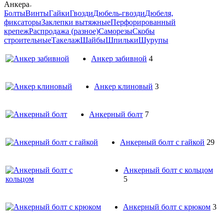
Анкера
Болты
Винты
Гайки
Гвозди
Дюбель-гвозди
Дюбеля,
фиксаторы
Заклепки вытяжные
Перфорированный
крепеж
Распродажа (разное)
Саморезы
Скобы
строительные
Такелаж
Шайбы
Шпильки
Шурупы
Анкер забивной
4
Анкер клиновый
3
Анкерный болт
7
Анкерный болт с гайкой
29
Анкерный болт с кольцом
5
Анкерный болт с крюком
3