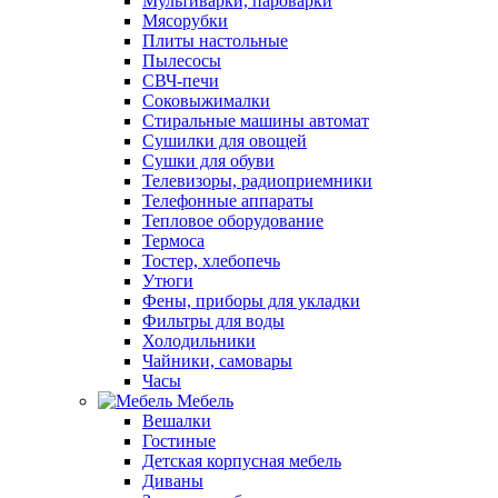
Мультиварки, пароварки
Мясорубки
Плиты настольные
Пылесосы
СВЧ-печи
Соковыжималки
Стиральные машины автомат
Сушилки для овощей
Сушки для обуви
Телевизоры, радиоприемники
Телефонные аппараты
Тепловое оборудование
Термоса
Тостер, хлебопечь
Утюги
Фены, приборы для укладки
Фильтры для воды
Холодильники
Чайники, самовары
Часы
Мебель
Вешалки
Гостиные
Детская корпусная мебель
Диваны