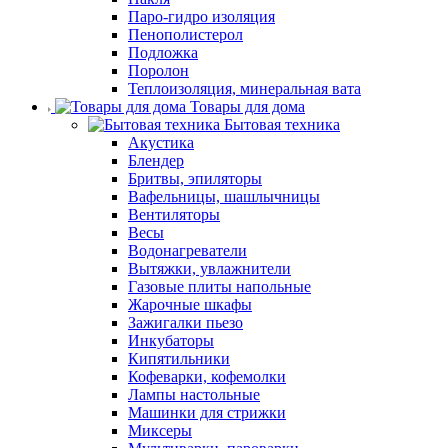
Паро-гидро изоляция
Пенополистерол
Подложка
Поролон
Теплоизоляция, минеральная вата
Товары для дома
Бытовая техника
Акустика
Блендер
Бритвы, эпиляторы
Вафельницы, шашлычницы
Вентиляторы
Весы
Водонагреватели
Вытяжки, увлажнители
Газовые плиты напольные
Жарочные шкафы
Зажигалки пьезо
Инкубаторы
Кипятильники
Кофеварки, кофемолки
Лампы настольные
Машинки для стрижки
Миксеры