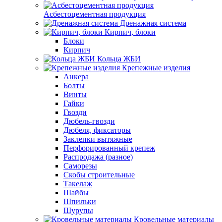
Асбестоцементная продукция
Дренажная система
Кирпич, блоки
Блоки
Кирпич
Кольца ЖБИ
Крепежные изделия
Анкера
Болты
Винты
Гайки
Гвозди
Дюбель-гвозди
Дюбеля, фиксаторы
Заклепки вытяжные
Перфорированный крепеж
Распродажа (разное)
Саморезы
Скобы строительные
Такелаж
Шайбы
Шпильки
Шурупы
Кровельные материалы