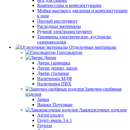
Все для сварки
Компрессоры и комплектующие
Мойки высокого давления и комплектующие
к ним
Прочий инструмент
Расходные материалы
Ручной электроинструмент
Триммеры электрические, кусторезы,
газонокосилки
Отделочные материалы
Гипсокартон
Двери
Двери гармошка
Двери дерево, шпон
Двери стальные
Наличники МДФ
Наличники ПВХ
Замочно-скобяные
изделия
Замки
Ящики Почтовые
Лакокрасочные изделия
Антигололед
Грунт-эмаль 3 в 1
Грунты