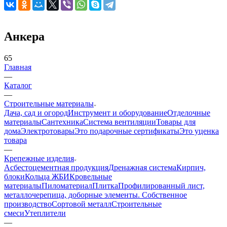
Анкера
65
Главная
—
Каталог
—
Строительные материалы
Дача, сад и огород
Инструмент и оборудование
Отделочные
материалы
Сантехника
Система вентиляции
Товары для
дома
Электротовары
Это подарочные сертификаты
Это уценка
товара
—
Крепежные изделия
Асбестоцементная продукция
Дренажная система
Кирпич,
блоки
Кольца ЖБИ
Кровельные
материалы
Пиломатериал
Плитка
Профилированный лист,
металлочерепица, доборные элементы. Собственное
производство
Сортовой металл
Строительные
смеси
Утеплители
—