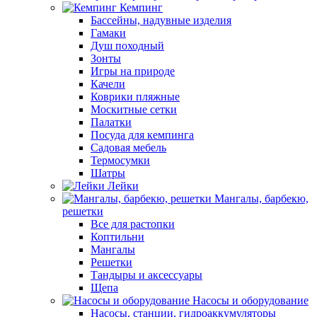
Кемпинг
Бассейны, надувные изделия
Гамаки
Душ походный
Зонты
Игры на природе
Качели
Коврики пляжные
Москитные сетки
Палатки
Посуда для кемпинга
Садовая мебель
Термосумки
Шатры
Лейки
Мангалы, барбекю,
решетки
Все для растопки
Коптильни
Мангалы
Решетки
Тандыры и аксессуары
Щепа
Насосы и оборудование
Насосы, станции, гидроаккумуляторы