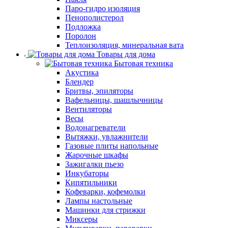
Паро-гидро изоляция
Пенополистерол
Подложка
Поролон
Теплоизоляция, минеральная вата
Товары для дома
Бытовая техника
Акустика
Блендер
Бритвы, эпиляторы
Вафельницы, шашлычницы
Вентиляторы
Весы
Водонагреватели
Вытяжки, увлажнители
Газовые плиты напольные
Жарочные шкафы
Зажигалки пьезо
Инкубаторы
Кипятильники
Кофеварки, кофемолки
Лампы настольные
Машинки для стрижки
Миксеры