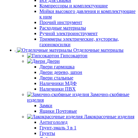
Все для сварки
Компрессоры и комплектующие
Мойки высокого давления и комплектующие
к ним
Прочий инструмент
Расходные материалы
Ручной электроинструмент
Триммеры электрические, кусторезы,
газонокосилки
Отделочные материалы
Гипсокартон
Двери
Двери гармошка
Двери дерево, шпон
Двери стальные
Наличники МДФ
Наличники ПВХ
Замочно-скобяные
изделия
Замки
Ящики Почтовые
Лакокрасочные изделия
Антигололед
Грунт-эмаль 3 в 1
Грунты