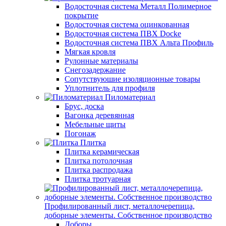
Водосточная система Металл Полимерное
покрытие
Водосточная система оцинкованная
Водосточная система ПВХ Docke
Водосточная система ПВХ Альта Профиль
Мягкая кровля
Рулонные материалы
Снегозадержание
Сопутствуюшие изоляционные товары
Уплотнитель для профиля
Пиломатериал
Брус, доска
Вагонка деревянная
Мебельные щиты
Погонаж
Плитка
Плитка керамическая
Плитка потолочная
Плитка распродажа
Плитка тротуарная
Профилированный лист, металлочерепица,
доборные элементы. Собственное производство
Доборы