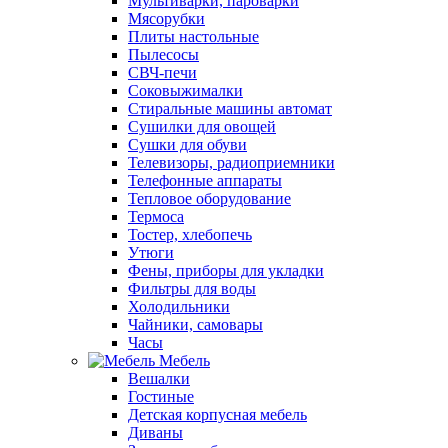
Мультиварки, пароварки
Мясорубки
Плиты настольные
Пылесосы
СВЧ-печи
Соковыжималки
Стиральные машины автомат
Сушилки для овощей
Сушки для обуви
Телевизоры, радиоприемники
Телефонные аппараты
Тепловое оборудование
Термоса
Тостер, хлебопечь
Утюги
Фены, приборы для укладки
Фильтры для воды
Холодильники
Чайники, самовары
Часы
Мебель
Вешалки
Гостиные
Детская корпусная мебель
Диваны