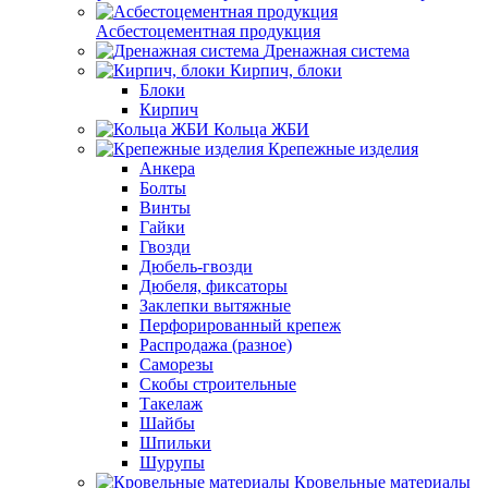
Асбестоцементная продукция
Дренажная система
Кирпич, блоки
Блоки
Кирпич
Кольца ЖБИ
Крепежные изделия
Анкера
Болты
Винты
Гайки
Гвозди
Дюбель-гвозди
Дюбеля, фиксаторы
Заклепки вытяжные
Перфорированный крепеж
Распродажа (разное)
Саморезы
Скобы строительные
Такелаж
Шайбы
Шпильки
Шурупы
Кровельные материалы