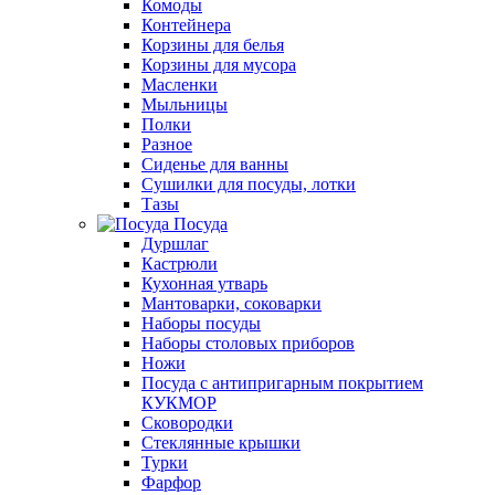
Комоды
Контейнера
Корзины для белья
Корзины для мусора
Масленки
Мыльницы
Полки
Разное
Сиденье для ванны
Сушилки для посуды, лотки
Тазы
Посуда
Дуршлаг
Кастрюли
Кухонная утварь
Мантоварки, соковарки
Наборы посуды
Наборы столовых приборов
Ножи
Посуда с антипригарным покрытием
КУКМОР
Сковородки
Стеклянные крышки
Турки
Фарфор