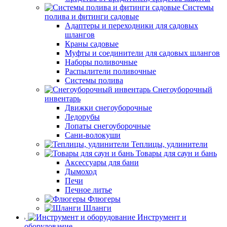
Системы
полива и фитинги садовые
Адаптеры и переходники для садовых
шлангов
Краны садовые
Муфты и соединители для садовых шлангов
Наборы поливочные
Распылители поливочные
Системы полива
Снегоуборочный
инвентарь
Движки снегоуборочные
Ледорубы
Лопаты снегоуборочные
Сани-волокуши
Теплицы, удлинители
Товары для саун и бань
Аксессуары для бани
Дымоход
Печи
Печное литье
Флюгеры
Шланги
Инструмент и
оборудование